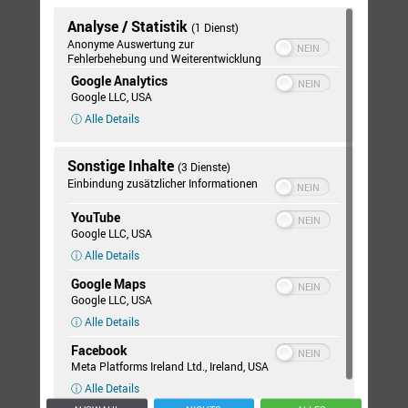
Analyse / Statistik
(1 Dienst)
Anonyme Auswertung zur
Fehlerbehebung und Weiterentwicklung
Google Analytics
Google LLC, USA
Ziele erreichen. Vorankommen. Potential erkennen und
ⓘ Alle Details
nutzen.
Sonstige Inhalte
(3 Dienste)
Coaching
Einbindung zusätzlicher Informationen
YouTube
Google LLC, USA
ⓘ Alle Details
Google Maps
Google LLC, USA
ⓘ Alle Details
Facebook
Meta Platforms Ireland Ltd., Ireland, USA
ⓘ Alle Details