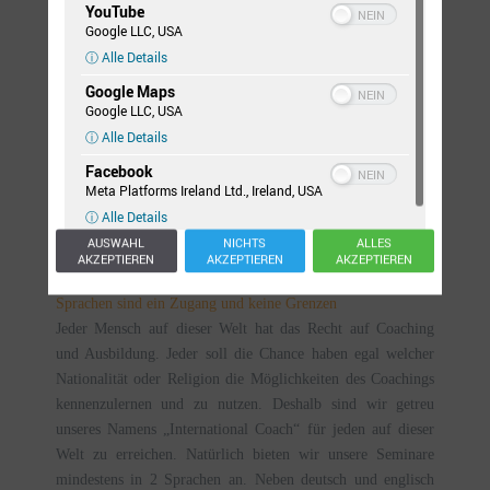
YouTube
beauftragen erhalten Sie unser Wissen für Ihren Erfolg.
Google LLC, USA
ⓘ Alle Details
International höchster Standard für Ihren Erfolg
Alle Coaches wurden unter den strengsten internationalen
Google Maps
Richtlinien der International Coach Federation (ICF), dem
Google LLC, USA
weltweit größten Coachingverband ausgebildet. Dies war zur
ⓘ Alle Details
Gründung unseres Unternehmens ein von uns selbst
Facebook
beanspruchter notwendiger Grundbaustein. Wir sind ganz
Meta Platforms Ireland Ltd., Ireland, USA
klar der Meinung, dass nur international zertifizierte und
ⓘ Alle Details
hoch qualifizierte Coaches den hohen Anforderungen eines
AUSWAHL
NICHTS
ALLES
erstklassigen Coachings gerecht werden können.
AKZEPTIEREN
AKZEPTIEREN
AKZEPTIEREN
Sprachen sind ein Zugang und keine Grenzen
Jeder Mensch auf dieser Welt hat das Recht auf Coaching
und Ausbildung. Jeder soll die Chance haben egal welcher
Nationalität oder Religion die Möglichkeiten des Coachings
kennenzulernen und zu nutzen. Deshalb sind wir getreu
unseres Namens „International Coach“ für jeden auf dieser
Welt zu erreichen. Natürlich bieten wir unsere Seminare
mindestens in 2 Sprachen an. Neben deutsch und englisch