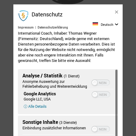
Datenschutz
Alle Mitarbeiter von International Coach sowie deren
Deutsch
Impressum
|
Datenschutzerklärung
Unterstützer arbeiten nach einem werte- und
International Coach, Inhaber: Thomas Wegner
lösungsorientierten Ansatz
(Firmensitz: Deutschland), würde gerne mit externen
Wir sind davon überzeugt, dass jeder Mensch die Kraft und
Diensten personenbezogene Daten verarbeiten. Dies ist
für die Nutzung der Website nicht notwendig, ermöglicht
die Lösungen für ein erfolgreiches Leben in sich trägt. Jeder
aber eine noch engere Interaktion mit Ihnen. Falls
Mensch hat hierbei das Recht auf Selbstbestimmung. Wir
gewünscht, treffen Sie bitte eine Auswahl:
respektieren und wertschätzen unsere Gesprächspartner.
Ihnen gehört die ungeteilte Aufmerksamkeit sowie
Analyse / Statistik
(1 Dienst)
Offenheit. Mit unserer bewertungsfreien und professionellen
Anonyme Auswertung zur
Coachinghaltung begleiten wir unsere Klienten zu Ihren
Fehlerbehebung und Weiterentwicklung
eigenen Zielen.
Google Analytics
Google LLC, USA
Wir unterstützen in klar definierten Rollen
ⓘ Alle Details
Wir unterscheiden sehr wohl, ob wir im Auftrag als Coach
oder Trainer mit Ihnen zusammenarbeiten. Ein Coach wird
Sonstige Inhalte
(3 Dienste)
Ihnen keine Lösungen aktiv vorschlagen, da dies nicht der
Einbindung zusätzlicher Informationen
Coachinghaltung entspricht. Wenn Sie uns als Trainer