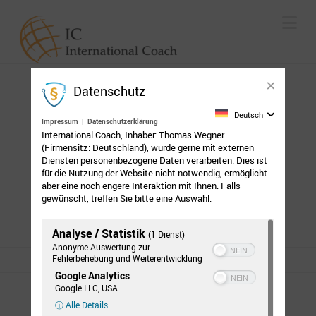
Na
Datenschutz
Vielleicht selbst Coach werden?
Deutsch
Impressum
|
Datenschutzerklärung
27. MÄRZ 2015
International Coach, Inhaber: Thomas Wegner
(Firmensitz: Deutschland), würde gerne mit externen
Diensten personenbezogene Daten verarbeiten. Dies ist
Hello world!
für die Nutzung der Website nicht notwendig, ermöglicht
aber eine noch engere Interaktion mit Ihnen. Falls
7. MÄRZ 2015
gewünscht, treffen Sie bitte eine Auswahl:
Analyse / Statistik
(1 Dienst)
Anonyme Auswertung zur
Fehlerbehebung und Weiterentwicklung
Google Analytics
Google LLC, USA
©2015 INTERNATIONAL COACH
ⓘ Alle Details